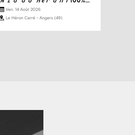
𝑁𝑖𝑑 𝑑𝑢 𝐻𝑒́𝑟𝑜𝑛 / 100%…
Ven. 14 Août 2026
Le Héron Carré
- Angers
(49)