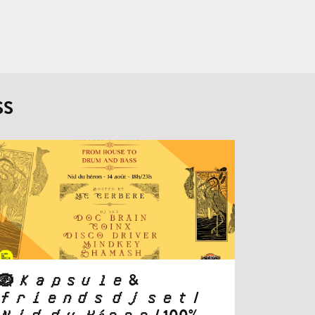
SS
🪺 𝐾𝑎𝑝𝑠𝑢𝑙𝑒 &
𝑓𝑟𝑖𝑒𝑛𝑑𝑠 𝑑𝑗 𝑠𝑒𝑡 /