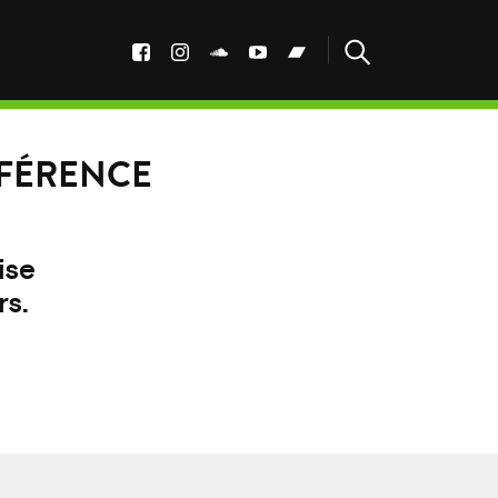
ÉFÉRENCE
ise
rs.