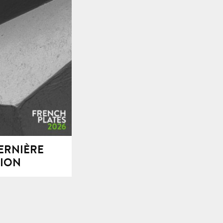
ES 2026
ERNIÈRE
TION